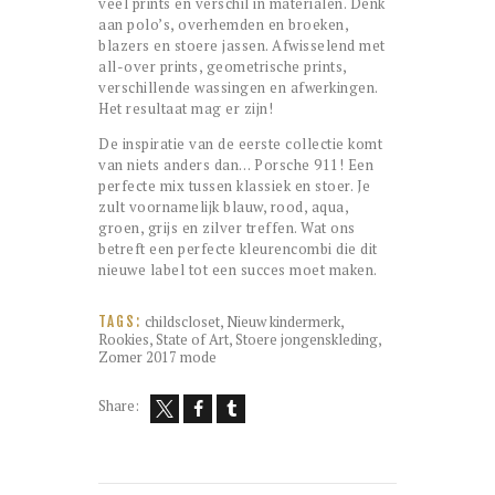
veel prints en verschil in materialen. Denk
aan polo’s, overhemden en broeken,
blazers en stoere jassen. Afwisselend met
all-over prints, geometrische prints,
verschillende wassingen en afwerkingen.
Het resultaat mag er zijn!
De inspiratie van de eerste collectie komt
van niets anders dan… Porsche 911! Een
perfecte mix tussen klassiek en stoer. Je
zult voornamelijk blauw, rood, aqua,
groen, grijs en zilver treffen. Wat ons
betreft een perfecte kleurencombi die dit
nieuwe label tot een succes moet maken.
childscloset
,
Nieuw kindermerk
,
TAGS:
Rookies
,
State of Art
,
Stoere jongenskleding
,
Zomer 2017 mode
Share: