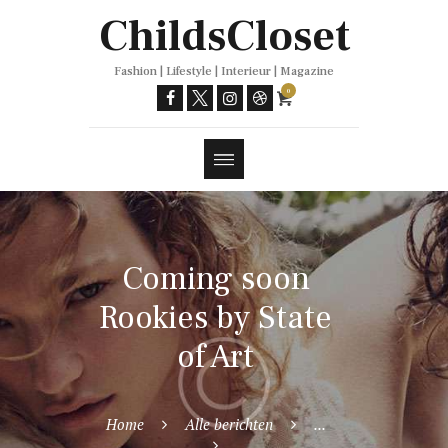
Trends
ChildsCloset
Fashion | Lifestyle | Interieur | Magazine
0
Coming soon
Rookies by State
of Art
Home
Alle berichten
...