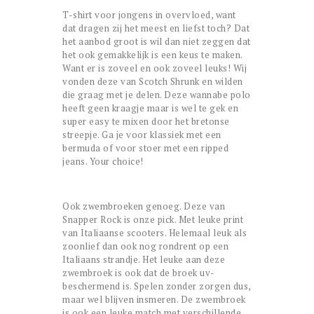
T-shirt voor jongens in overvloed, want
dat dragen zij het meest en liefst toch? Dat
het aanbod groot is wil dan niet zeggen dat
het ook gemakkelijk is een keus te maken.
Want er is zoveel en ook zoveel leuks! Wij
vonden deze van Scotch Shrunk en wilden
die graag met je delen. Deze wannabe polo
heeft geen kraagje maar is wel te gek en
super easy te mixen door het bretonse
streepje. Ga je voor klassiek met een
bermuda of voor stoer met een ripped
jeans. Your choice!
Ook zwembroeken genoeg. Deze van
Snapper Rock is onze pick. Met leuke print
van Italiaanse scooters. Helemaal leuk als
zoonlief dan ook nog rondrent op een
Italiaans strandje. Het leuke aan deze
zwembroek is ook dat de broek uv-
beschermend is. Spelen zonder zorgen dus,
maar wel blijven insmeren. De zwembroek
is ook een leuke match met verschillende