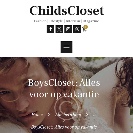
Trends
ChildsCloset
Fashion | Lifestyle | Interieur | Magazine
0
BoysCloset: Alles
voor op vakantie
Home
Alle berichten
...
BoysCloset: Alles voor op vakantie