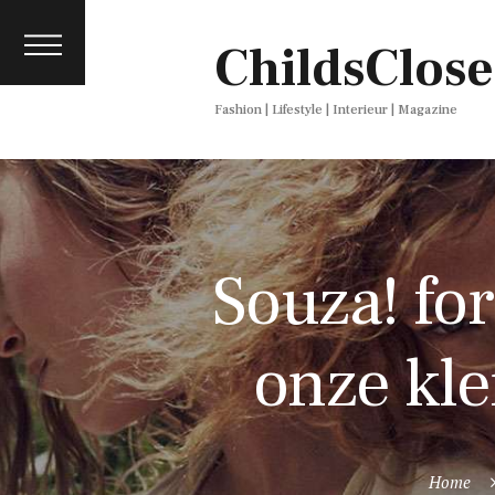
About
ChildsClose
Contact
Press
Fashion | Lifestyle | Interieur | Magazine
Souza! for
onze kle
Home