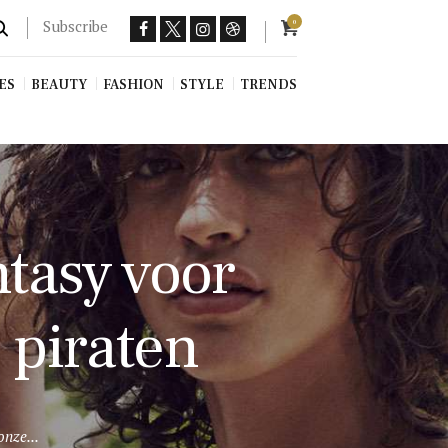
Subscribe
0
ES
BEAUTY
FASHION
STYLE
TRENDS
ntasy voor
 piraten
onze...