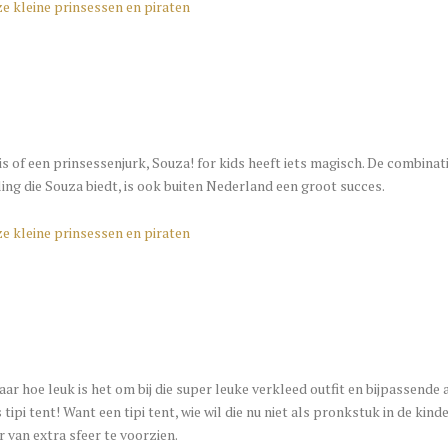
n is of een prinsessenjurk, Souza! for kids heeft iets magisch. De combin
ling die Souza biedt, is ook buiten Nederland een groot succes.
aar hoe leuk is het om bij die super leuke verkleed outfit en bijpassende
ipi tent! Want een tipi tent, wie wil die nu niet als pronkstuk in de kin
 van extra sfeer te voorzien.