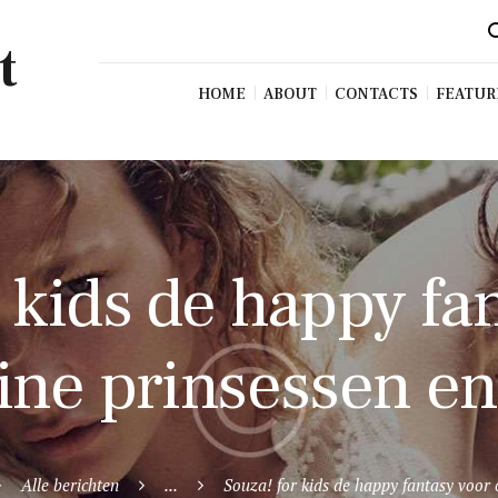
t
HOME
ABOUT
CONTACTS
FEATUR
 kids de happy fa
ine prinsessen en
Alle berichten
...
Souza! for kids de happy fantasy voor 