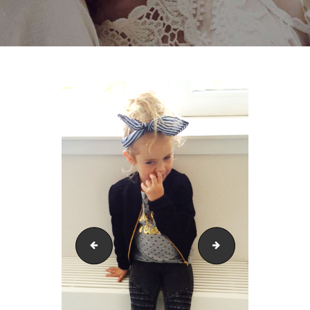
20150806_0132222
uni