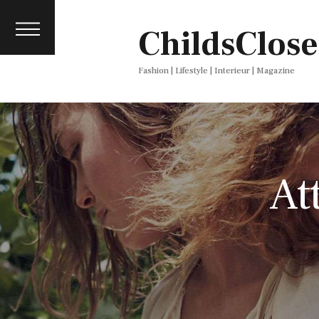
About
ChildsClose
Contact
Press
Fashion | Lifestyle | Interieur | Magazine
At