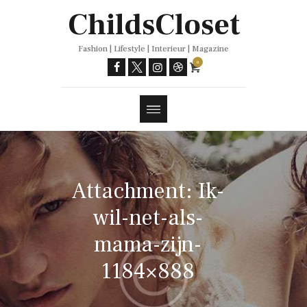
Trends
ChildsCloset
Fashion | Lifestyle | Interieur | Magazine
0
Attachment: Ik-
wil-net-als-
mama-zijn-
1184×888