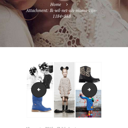
Home
Attachment: Ik-wil-net-als-mama-zijn-
1184×888
timthumb
chic