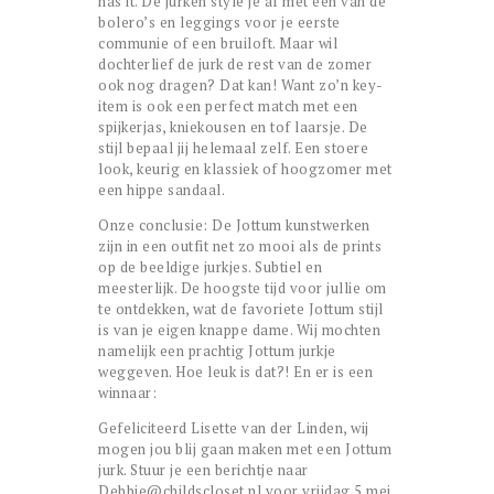
has it. De jurken style je af met één van de
bolero’s en leggings voor je eerste
communie of een bruiloft. Maar wil
dochterlief de jurk de rest van de zomer
ook nog dragen? Dat kan! Want zo’n key-
item is ook een perfect match met een
spijkerjas, kniekousen en tof laarsje. De
stijl bepaal jij helemaal zelf. Een stoere
look, keurig en klassiek of hoogzomer met
een hippe sandaal.
Onze conclusie: De Jottum kunstwerken
zijn in een outfit net zo mooi als de prints
op de beeldige jurkjes. Subtiel en
meesterlijk. De hoogste tijd voor jullie om
te ontdekken, wat de favoriete Jottum stijl
is van je eigen knappe dame. Wij mochten
namelijk een prachtig Jottum jurkje
weggeven. Hoe leuk is dat?! En er is een
winnaar:
Gefeliciteerd Lisette van der Linden, wij
mogen jou blij gaan maken met een Jottum
jurk. Stuur je een berichtje naar
Debbie@childscloset.nl voor vrijdag 5 mei