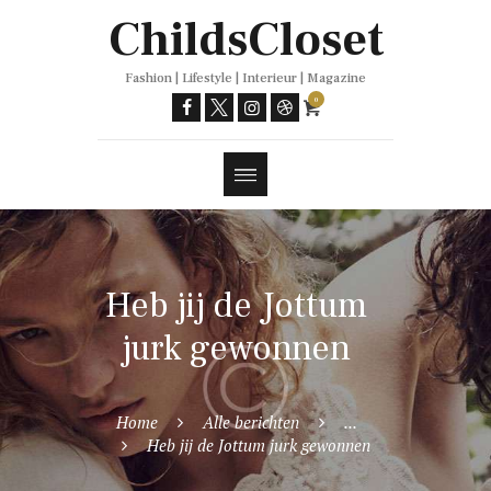
Trends
ChildsCloset
Fashion | Lifestyle | Interieur | Magazine
0
Heb jij de Jottum
jurk gewonnen
Home
Alle berichten
...
Heb jij de Jottum jurk gewonnen