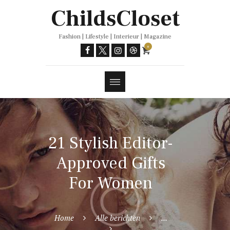
Trends
ChildsCloset
Fashion | Lifestyle | Interieur | Magazine
0
21 Stylish Editor-
Approved Gifts
For Women
Home
Alle berichten
...