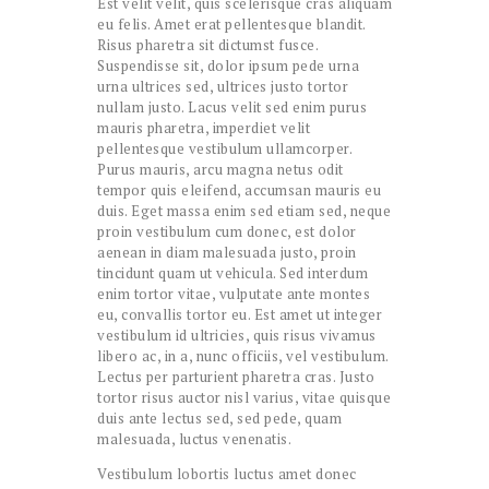
Est velit velit, quis scelerisque cras aliquam
eu felis. Amet erat pellentesque blandit.
Risus pharetra sit dictumst fusce.
Suspendisse sit, dolor ipsum pede urna
urna ultrices sed, ultrices justo tortor
nullam justo. Lacus velit sed enim purus
mauris pharetra, imperdiet velit
pellentesque vestibulum ullamcorper.
Purus mauris, arcu magna netus odit
tempor quis eleifend, accumsan mauris eu
duis. Eget massa enim sed etiam sed, neque
proin vestibulum cum donec, est dolor
aenean in diam malesuada justo, proin
tincidunt quam ut vehicula. Sed interdum
enim tortor vitae, vulputate ante montes
eu, convallis tortor eu. Est amet ut integer
vestibulum id ultricies, quis risus vivamus
libero ac, in a, nunc officiis, vel vestibulum.
Lectus per parturient pharetra cras. Justo
tortor risus auctor nisl varius, vitae quisque
duis ante lectus sed, sed pede, quam
malesuada, luctus venenatis.
Vestibulum lobortis luctus amet donec