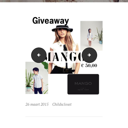
P1050619-3
14187194023101430
26 maart 2015
Childscloset