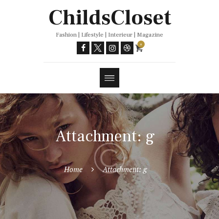
Trends
ChildsCloset
Fashion | Lifestyle | Interieur | Magazine
0
Attachment: g
Home
Attachment: g