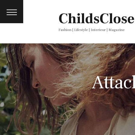
About
ChildsClose
Contact
Press
Fashion | Lifestyle | Interieur | Magazine
Attac