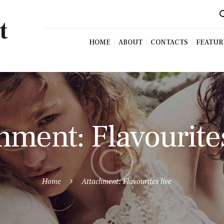
t
HOME
ABOUT
CONTACTS
FEATUR
hment: Flavourites
Home
Attachment: Flavourites live