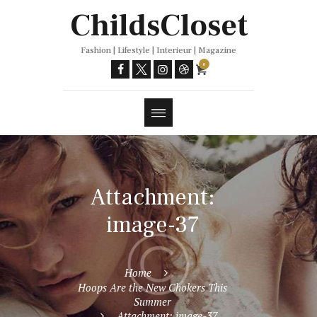
Trends
ChildsCloset
Fashion | Lifestyle | Interieur | Magazine
0
Attachment:
image-37
Home
Hoops Are the New Chokers This
Summer
Attachment: image-37