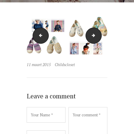
CLP_BOYS_WK10_C3
robyfoto
11 maart 2015
Childscloset
Leave a comment