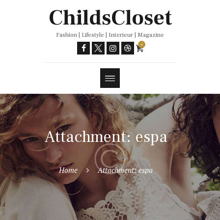
Trends
ChildsCloset
Fashion | Lifestyle | Interieur | Magazine
0
Attachment: espa
Home
Attachment: espa