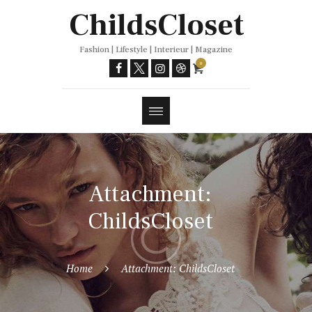
Trends
ChildsCloset
Fashion | Lifestyle | Interieur | Magazine
0
Attachment:
ChildsCloset
Home
Attachment: ChildsCloset