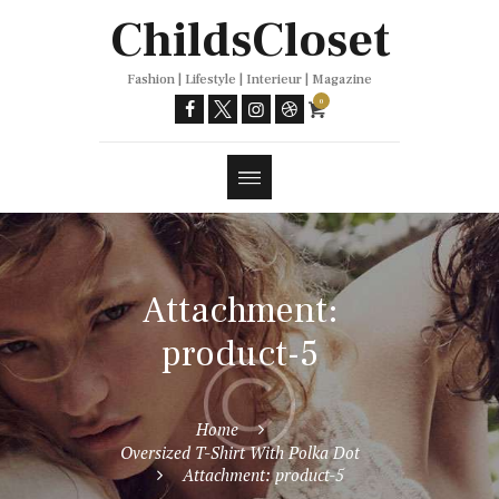
Trends
ChildsCloset
Fashion | Lifestyle | Interieur | Magazine
0
Attachment:
product-5
Home
Oversized T-Shirt With Polka Dot
Attachment: product-5