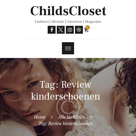
Trends
ChildsCloset
Fashion | Lifestyle | Interieur | Magazine
0
Tag: Review
kinderschoenen
Home
Alle berichten
Tag: Review kinderschoenen