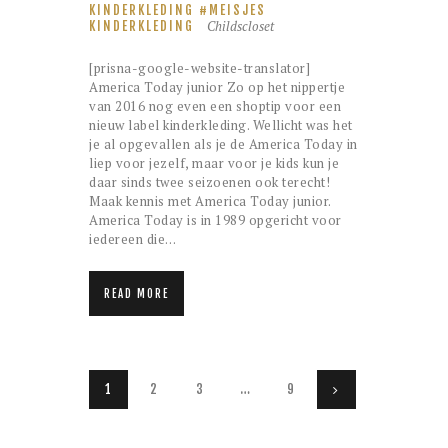
KINDERKLEDING
MEISJES
Childscloset
KINDERKLEDING
[prisna-google-website-translator]
America Today junior Zo op het nippertje
van 2016 nog even een shoptip voor een
nieuw label kinderkleding. Wellicht was het
je al opgevallen als je de America Today in
liep voor jezelf, maar voor je kids kun je
daar sinds twee seizoenen ook terecht!
Maak kennis met America Today junior.
America Today is in 1989 opgericht voor
iedereen die…
READ MORE
Berichten
PAGE
1
PAGE
2
PAGE
3
…
PAGE
9
>
paginering