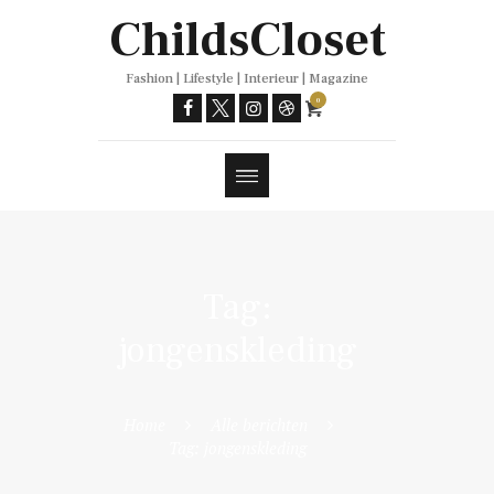
Trends
ChildsCloset
Fashion | Lifestyle | Interieur | Magazine
0
Tag:
jongenskleding
Home
Alle berichten
Tag: jongenskleding