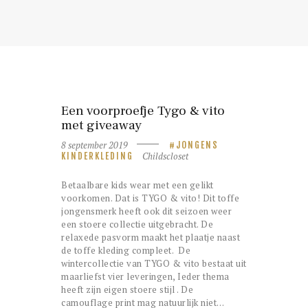
Een voorproefje Tygo & vito
met giveaway
8 september 2019
JONGENS
Childscloset
KINDERKLEDING
Betaalbare kids wear met een gelikt
voorkomen. Dat is TYGO & vito! Dit toffe
jongensmerk heeft ook dit seizoen weer
een stoere collectie uitgebracht. De
relaxede pasvorm maakt het plaatje naast
de toffe kleding compleet. De
wintercollectie van TYGO & vito bestaat uit
maarliefst vier leveringen, Ieder thema
heeft zijn eigen stoere stijl . De
camouflage print mag natuurlijk niet…