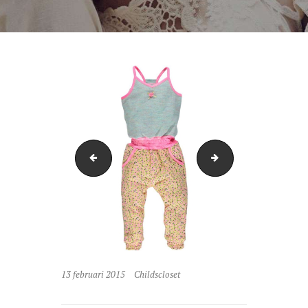
like&share
sweatdresss
13 februari 2015
Childscloset