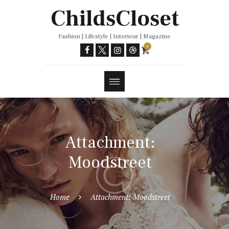
Trends
ChildsCloset
Fashion | Lifestyle | Interieur | Magazine
0
Attachment:
Moodstreet
Home
Attachment: Moodstreet